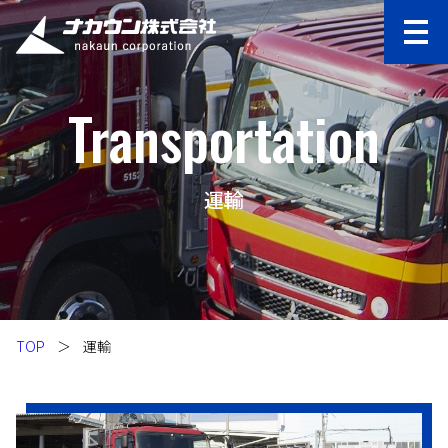
Transportation
運輸
TOP
＞
運輸