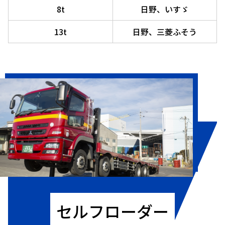
8t
日野、いすゞ
13t
日野、三菱ふそう
セルフローダー