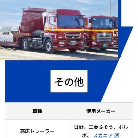
その他
車種
使用メーカー
日野、三菱ふそう、ボル
高床トレーラー
ボ、
スカニア